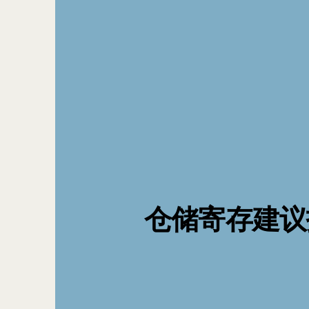
​仓储寄存建